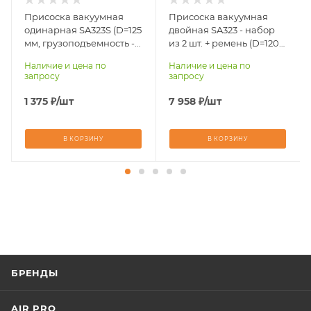
Присоска вакуумная
Присоска вакуумная
одинарная SA323S (D=125
двойная SA323 - набор
мм, грузоподъемность -
из 2 шт. + ремень (D=120
40 кг, корпус - пластик)
мм, грузоподъемность -
Наличие и цена по
Наличие и цена по
75 кг, корпус - пластик)
запросу
запросу
1 375
₽
/шт
7 958
₽
/шт
В КОРЗИНУ
В КОРЗИНУ
БРЕНДЫ
AIR PRO