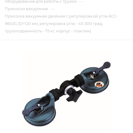
—
Оборудование для работы с грузом
—
Присоски вакуумные
Присоска вакуумная двойная с регулировкой угла ACC-
9602G (D=120 мм, регулировка угла - 45-300 град,
грузоподъемность - 75 кг, корпус - пластик)