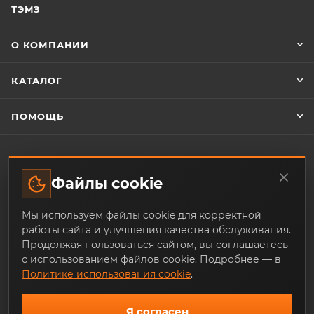
ТЭМЗ
О КОМПАНИИ
КАТАЛОГ
ПОМОЩЬ
ЗАКАЗАТЬ ОБРАТНЫЙ ЗВОНОК
Файлы cookie
Мы используем файлы cookie для корректной
+7 (343) 253-07-64
работы сайта и улучшения качества обслуживания.
Продолжая пользоваться сайтом, вы соглашаетесь
mail@trade-techno.ru
с использованием файлов cookie. Подробнее — в
Политике использования cookie
.
г. Екатеринбург, ул. Ангарская, 77-
119
Я согласен