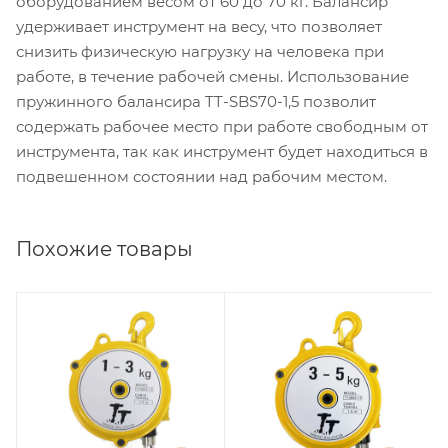
оборудованием весом от 60 до 70 кг. Балансир
удерживает инструмент на весу, что позволяет
снизить физическую нагрузку на человека при
работе, в течение рабочей смены. Использование
пружинного балансира TT-SBS70-1,5 позволит
содержать рабочее место при работе свободным от
инструмента, так как инструмент будет находиться в
подвешенном состоянии над рабочим местом.
Похожие товары
Грузоподъемность,
Грузоподъемность,
кг
кг
1-3
3-5
Длина троса, м
Длина троса, м
1,5
1,5
Диаметр троса, мм
Диаметр троса, мм