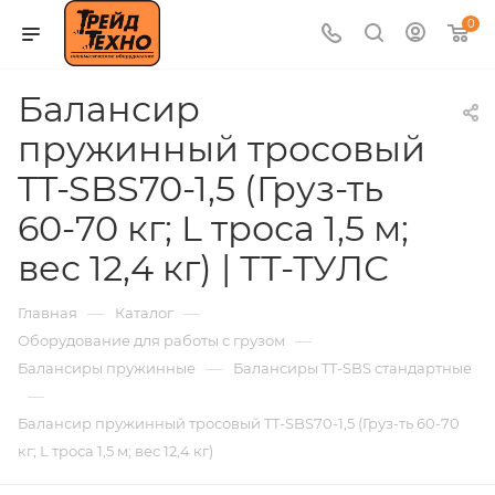
0
Балансир
пружинный тросовый
TT-SBS70-1,5 (Груз-ть
60-70 кг; L троса 1,5 м;
вес 12,4 кг) | ТТ-ТУЛС
—
—
Главная
Каталог
—
Оборудование для работы с грузом
—
Балансиры пружинные
Балансиры TT-SBS стандартные
—
Балансир пружинный тросовый TT-SBS70-1,5 (Груз-ть 60-70
кг; L троса 1,5 м; вес 12,4 кг)