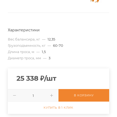
Характеристики
Вес балансира, кг
—
12,35
Грузоподъемность, кг
—
60-70
Длина троса, м
—
1,5
Диаметр троса, мм
—
3
25 338
₽
/шт
В КОРЗИНУ
КУПИТЬ В 1 КЛИК