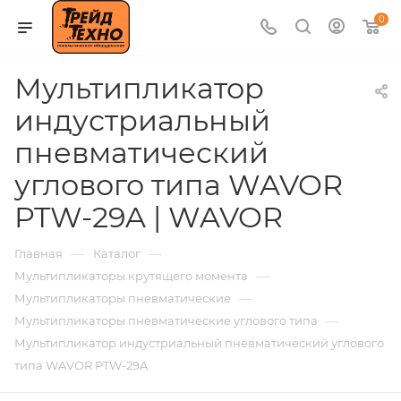
0
Мультипликатор
индустриальный
пневматический
углового типа WAVOR
PTW-29A | WAVOR
—
—
Главная
Каталог
—
Мультипликаторы крутящего момента
—
Мультипликаторы пневматические
—
Мультипликаторы пневматические углового типа
Мультипликатор индустриальный пневматический углового
типа WAVOR PTW-29A