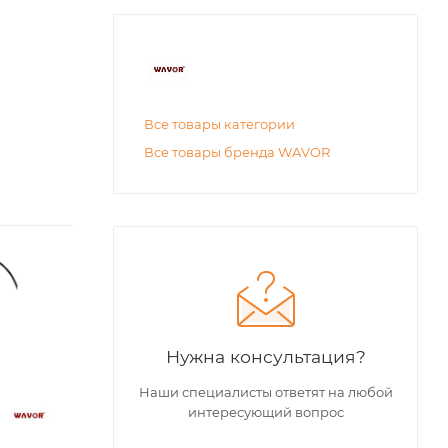
Все товары категории
Все товары бренда WAVOR
Количество
Количество
ступеней момента
ступеней момента
(затяжка/реверс)
(затяжка/реверс)
2
2
Квадрат
Квадрат
Нужна консультация?
выходной, дюйм
выходной, дюйм
1-1/2"
1-1/2"
Наши специалисты ответят на любой
интересующий вопрос
Момент затяжки
Момент затяжки
max, Нм
max, Нм