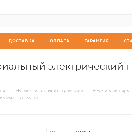
ДОСТАВКА
ОПЛАТА
ГАРАНТИЯ
СТ
риальный электрический 
—
—
нта
Мультипликаторы электрические
Мультипликаторы э
типа WAVOR ESW-08