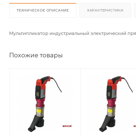
ТЕХНИЧЕСКОЕ ОПИСАНИЕ
ХАРАКТЕРИСТИКИ
Мультипликатор индустриальный электрический п
Похожие товары
Количество
Количество
ступеней момента
ступеней момента
(затяжка/реверс)
(затяжка/реверс)
1
1
Квадрат
Квадрат
выходной, дюйм
выходной, дюйм
3/4"
1"
Момент затяжки
Момент затяжки
max, Нм
max, Нм