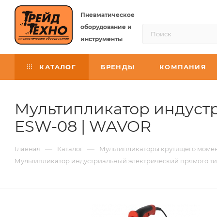
Пневматическое
оборудование и
инструменты
КАТАЛОГ
БРЕНДЫ
КОМПАНИЯ
Мультипликатор индуст
ESW-08 | WAVOR
—
—
Главная
Каталог
Мультипликаторы крутящего моме
Мультипликатор индустриальный электрический прямого 