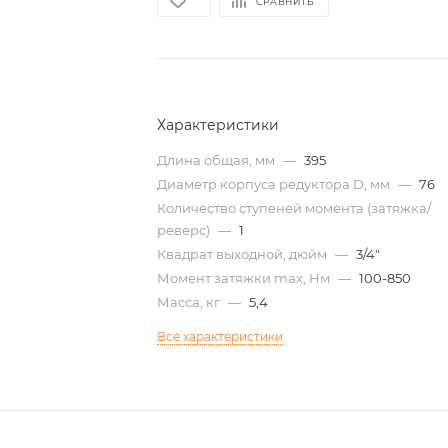
СРАВНИТЬ
Характеристики
Длина общая, мм
—
395
Диаметр корпуса редуктора D, мм
—
76
Количество ступеней момента (затяжка/
реверс)
—
1
Квадрат выходной, дюйм
—
3/4"
Момент затяжки max, Нм
—
100-850
Масса, кг
—
5,4
Все характеристики