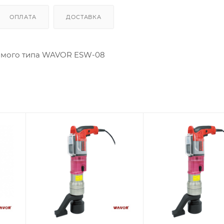
ОПЛАТА
ДОСТАВКА
рямого типа WAVOR ESW-08
Количество
Количество
ступеней момента
ступеней момента
(затяжка/реверс)
(затяжка/реверс)
2
2
Квадрат
Квадрат
выходной, дюйм
выходной, дюйм
1"
1"
Момент затяжки
Момент затяжки
max, Нм
max, Нм