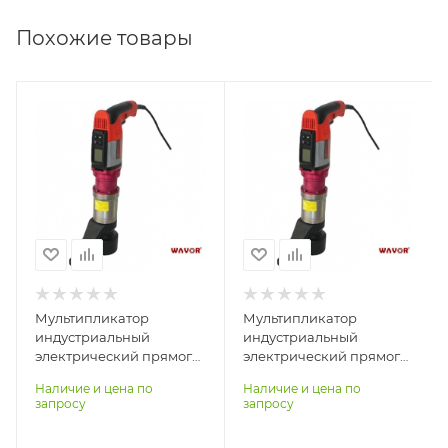
Похожие товары
Количество ступеней
Количество ступеней
момента (затяжка/
момента (затяжка/
реверс)
реверс)
1
1
Квадрат выходной,
Квадрат выходной,
дюйм
дюйм
3/4"
1"
Момент затяжки max,
Момент затяжки max,
Нм
Нм
80-450
200-1200
Мультипликатор
Мультипликатор
индустриальный
индустриальный
электрический прямого
электрический прямого
типа WAVOR ESW-04
типа WAVOR ESW-12
Наличие и цена по
Наличие и цена по
запросу
запросу