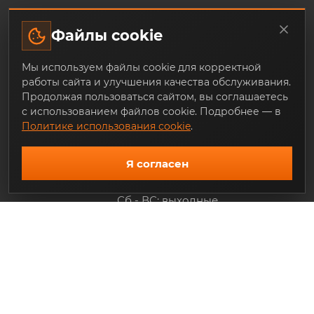
ЗАКАЗАТЬ ОБРАТНЫЙ ЗВОНОК
Файлы cookie
Мы используем файлы cookie для корректной
+7 (343) 253-07-64
работы сайта и улучшения качества обслуживания.
Продолжая пользоваться сайтом, вы соглашаетесь
mail@trade-techno.ru
с использованием файлов cookie. Подробнее — в
Политике использования cookie
.
г. Екатеринбург, ул. Ангарская, 77-
119
Я согласен
График работы:
Пн - Пт: 9.00 - 18.00
Сб - ВС: выходные