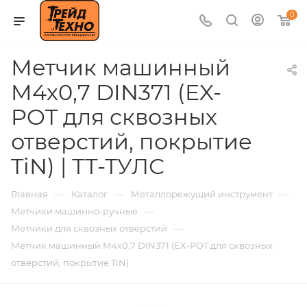
0
Метчик машинный
M4х0,7 DIN371 (EX-
POT для сквозных
отверстий, покрытие
TiN) | ТТ-ТУЛС
—
—
—
Главная
Каталог
Металлорежущий инструмент
—
Метчики машинно-ручные
—
Метчики для сквозных отверстий
Метчик машинный M4х0,7 DIN371 (EX-POT для сквозных
отверстий, покрытие TiN)