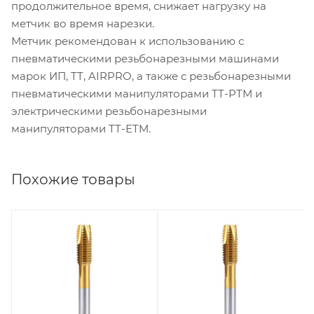
продолжительное время, снижает нагрузку на
метчик во время нарезки.
Метчик рекомендован к использованию с
пневматическими резьбонарезными машинами
марок ИП, TT, AIRPRO, а также с резьбонарезными
пневматическими манипуляторами TT-PTM и
электрическими резьбонарезными
манипуляторами TT-ETM.
Похожие товары
Длина режущей
Длина режущей
части, мм
части, мм
14
18
Диаметр сверления
Диаметр сверления
отверстия под
отверстия под
резьбу, мм
резьбу, мм