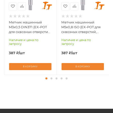
2,5
4,2
Размер хвостовика,
Размер хвостовика,
мм
мм
3,5х2,7
5х4
Метчик машинный
Метчик машинный
M3х0,5 DIN371 (EX-POT
M5х0,8 ISO (EX-POT для
Размер резьбы
Размер резьбы
для сквозных отверстий,
сквозных отверстий,
метчика
метчика
покрытие TiN)
покрытие TiN)
M3х0,5
M5х0,8
Наличие и цена по
Наличие и цена по
запросу
запросу
Стандарт резьбы
Стандарт резьбы
метрическая
метрическая
387
₽
/шт
387
₽
/шт
Стандарт хвостовика
Стандарт хвостовика
DIN371
ISO
В КОРЗИНУ
В КОРЗИНУ
Назначение нарезки
Назначение нарезки
сквозные
сквозные
отверстия
отверстия