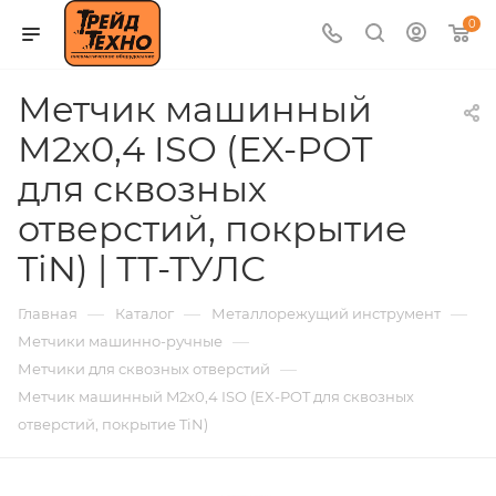
0
Метчик машинный
M2х0,4 ISO (EX-POT
для сквозных
отверстий, покрытие
TiN) | ТТ-ТУЛС
—
—
—
Главная
Каталог
Металлорежущий инструмент
—
Метчики машинно-ручные
—
Метчики для сквозных отверстий
Метчик машинный M2х0,4 ISO (EX-POT для сквозных
отверстий, покрытие TiN)