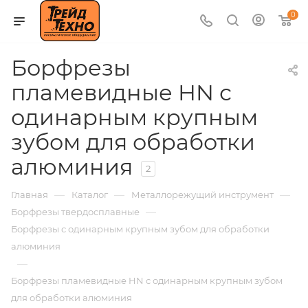
0
Борфрезы
пламевидные HN с
одинарным крупным
зубом для обработки
алюминия
2
—
—
—
Главная
Каталог
Металлорежущий инструмент
—
Борфрезы твердосплавные
Борфрезы с одинарным крупным зубом для обработки
алюминия
—
Борфрезы пламевидные HN с одинарным крупным зубом
для обработки алюминия