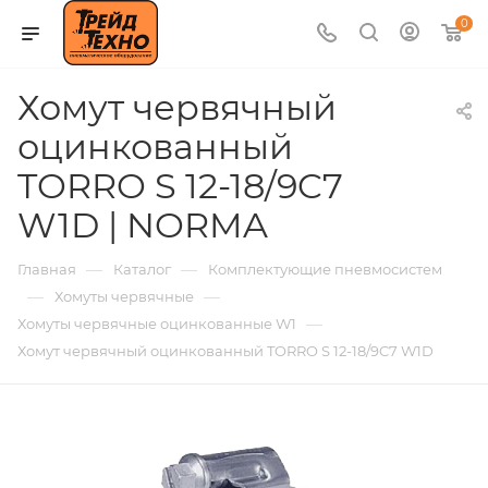
0
Хомут червячный
оцинкованный
TORRO S 12-18/9C7
W1D | NORMA
—
—
Главная
Каталог
Комплектующие пневмосистем
—
—
Хомуты червячные
—
Хомуты червячные оцинкованные W1
Хомут червячный оцинкованный TORRO S 12-18/9C7 W1D