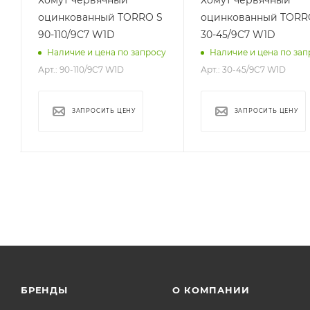
оцинкованный TORRO S
оцинкованный TORR
90-110/9C7 W1D
30-45/9C7 W1D
у
Наличие и цена по запросу
Наличие и цена по зап
Арт.: 90-110/9C7 W1D
Арт.: 30-45/9C7 W1D
ЗАПРОСИТЬ ЦЕНУ
ЗАПРОСИТЬ ЦЕНУ
БРЕНДЫ
О КОМПАНИИ