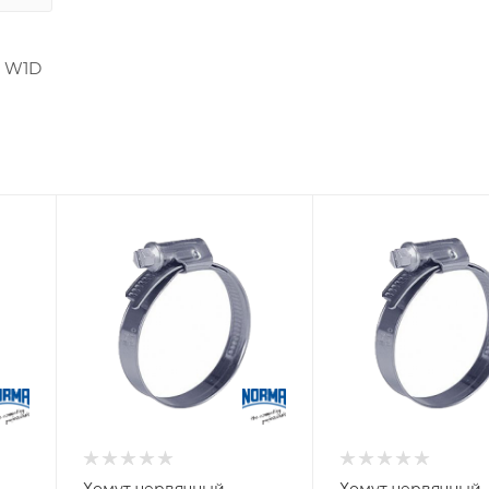
7 W1D
Хомут червячный
Хомут червячный