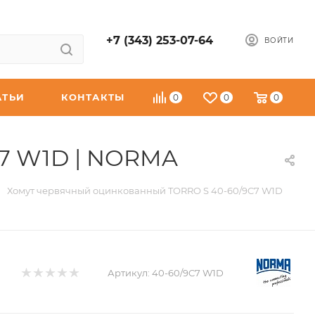
+7 (343) 253-07-64
ВОЙТИ
АТЬИ
КОНТАКТЫ
0
0
0
C7 W1D | NORMA
Хомут червячный оцинкованный TORRO S 40-60/9C7 W1D
Артикул:
40-60/9C7 W1D