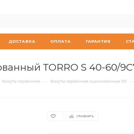
ДОСТАВКА
ОПЛАТА
ГАРАНТИЯ
СТ
ованный TORRO S 40-60/9
—
—
Хомуты червячные
Хомуты червячные оцинкованные W1
СРАВНИТЬ