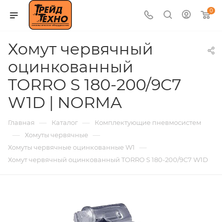
0
Хомут червячный
оцинкованный
TORRO S 180-200/9C7
W1D | NORMA
—
—
Главная
Каталог
Комплектующие пневмосистем
—
—
Хомуты червячные
—
Хомуты червячные оцинкованные W1
Хомут червячный оцинкованный TORRO S 180-200/9C7 W1D