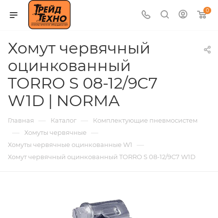
0
Хомут червячный
оцинкованный
TORRO S 08-12/9C7
W1D | NORMA
—
—
Главная
Каталог
Комплектующие пневмосистем
—
—
Хомуты червячные
—
Хомуты червячные оцинкованные W1
Хомут червячный оцинкованный TORRO S 08-12/9C7 W1D