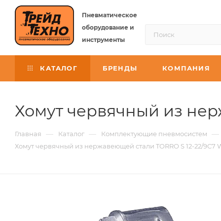
Пневматическое
оборудование и
инструменты
КАТАЛОГ
БРЕНДЫ
КОМПАНИЯ
Хомут червячный из нер
—
—
—
Главная
Каталог
Комплектующие пневмосистем
Хомут червячный из нержавеющей стали TORRO S 12-22/9C7 