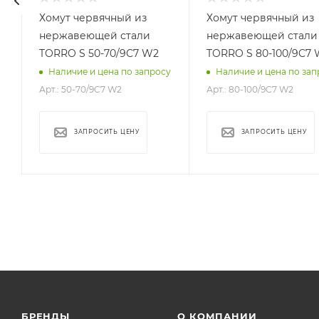
Хомут червячный из
Хомут червячный из
нержавеющей стали
нержавеющей стали
TORRO S 50-70/9C7 W2
TORRO S 80-100/9C7 
у
Наличие и цена по запросу
Наличие и цена по зап
Арт.: 50-70/9C7 W2
Арт.: 80-100/9C7 W2
ЗАПРОСИТЬ ЦЕНУ
ЗАПРОСИТЬ ЦЕНУ
БРЕНДЫ
О КОМПАНИИ