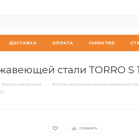
ДОСТАВКА
ОПЛАТА
ГАРАНТИЯ
СТ
жавеющей стали TORRO S 
—
Хомуты червячные
Хомуты червячные из нержавеющей ста
W2
СРАВНИТЬ