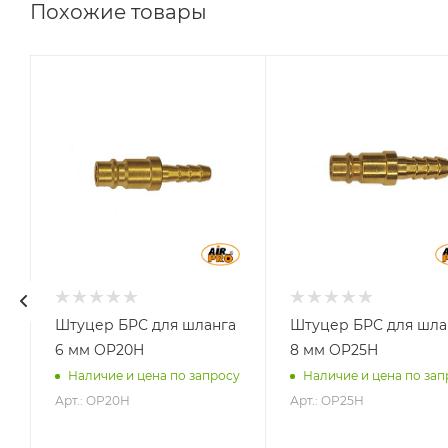
Похожие товары
Материал
Материал
Латунь
Латунь
й
Штуцер БРС для шланга
Штуцер БРС для шла
6 мм OP20H
8 мм OP25H
Наличие и цена по запросу
Наличие и цена по зап
Арт.: OP20H
Арт.: OP25H
у