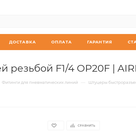
ДОСТАВКА
ОПЛАТА
ГАРАНТИЯ
СТ
й резьбой F1/4 OP20F | AI
—
Фитинги для пневматических линий
Штуцеры быстроразъе
СРАВНИТЬ