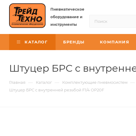
Пневматическое
оборудование и
инструменты
КАТАЛОГ
БРЕНДЫ
КОМПАНИЯ
Штуцер БРС с внутренне
—
—
—
Главная
Каталог
Комплектующие пневмосистем
Штуцер БРС с внутренней резьбой F1/4 OP20F