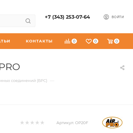
+7 (343) 253-07-64
ВОЙТИ
АТЬИ
КОНТАКТЫ
0
0
0
RPRO
—
мных соединений (БРС)
Артикул:
OP20F