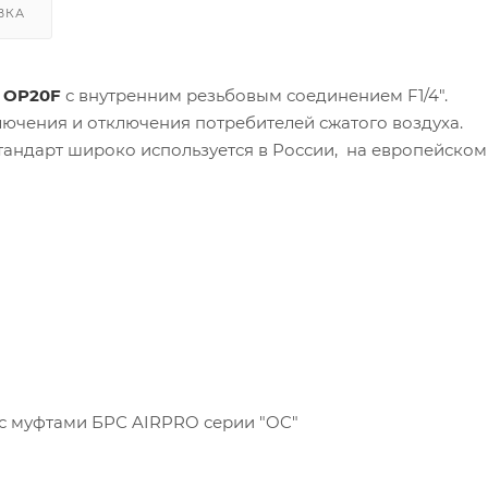
ВКА
 OP20F
с внутренним резьбовым соединением F1/4".
ючения и отключения потребителей сжатого воздуха.
андарт широко используется в России, на европейском
 с муфтами БРС AIRPRO серии "OC"