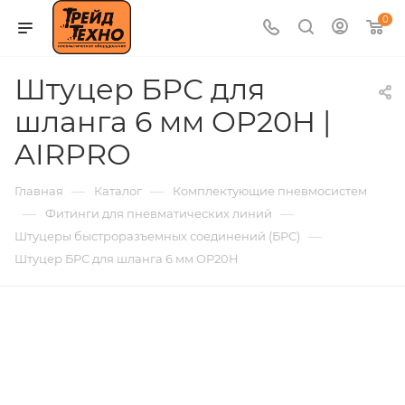
0
Штуцер БРС для
шланга 6 мм OP20H |
AIRPRO
—
—
Главная
Каталог
Комплектующие пневмосистем
—
—
Фитинги для пневматических линий
—
Штуцеры быстроразъемных соединений (БРС)
Штуцер БРС для шланга 6 мм OP20H