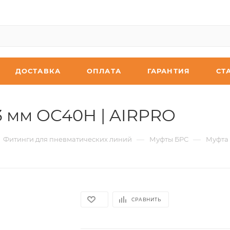
ДОСТАВКА
ОПЛАТА
ГАРАНТИЯ
СТ
3 мм OC40H | AIRPRO
—
—
Фитинги для пневматических линий
Муфты БРС
Муфта 
СРАВНИТЬ