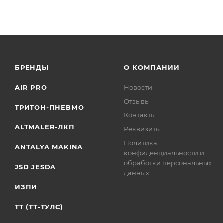
БРЕНДЫ
О КОМПАНИИ
AIR PRO
Новости
Отзывы
ТРИТОН-ПНЕВМО
Контакты
ALTMALER-ЛКП
Реквизиты
Политика
ANTALYA MAKINA
конфиденциальности и
обработки персональных
JSD JESDA
данных
ИЗПИ
ТТ (ТТ-ТУЛС)