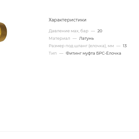
Характеристики
Давление мах, бар
—
20
Материал
—
Латунь
Размер под шланг (елочка), мм
—
13
Тип
—
Фитинг муфта БРС-Ёлочка