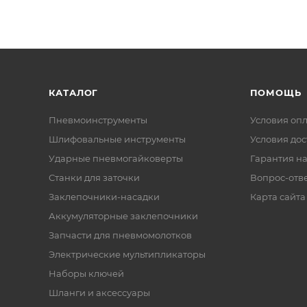
КАТАЛОГ
ПОМОЩЬ
Пневмоинструменты
Условия оп
Шлифовальные инструменты
Условия дос
Ударные пневмогайковерты
Гарантия на
Станки для заточки
Вопрос-отв
Заклепочники-насадки
Карта сайта
Аккумуляторные заклепочники
Запчасти для пневмомолотков
Электрические мультипликаторы
Наборы ключей
Шланги и аксессуары