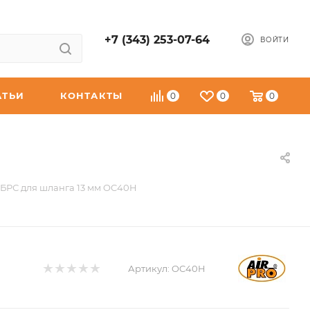
+7 (343) 253-07-64
ВОЙТИ
АТЬИ
КОНТАКТЫ
0
0
0
БРС для шланга 13 мм OC40H
Артикул:
OC40H