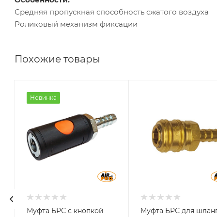
Средняя пропускная способность сжатого воздуха
Роликовый механизм фиксации
Похожие товары
Материал
Материал
Новинка
Композит
Латунь
(сталь-нейлон)
Муфта БРС с кнопкой
Муфта БРС для шлан