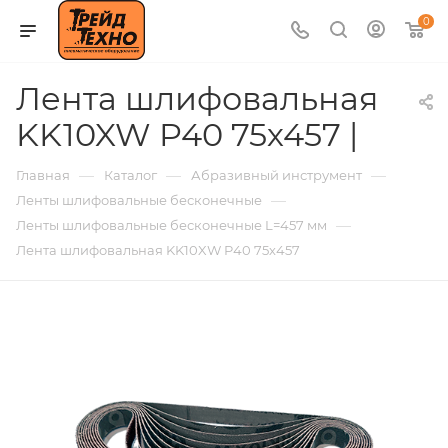
0
Лента шлифовальная
KK10XW P40 75х457 |
—
—
—
Главная
Каталог
Абразивный инструмент
—
Ленты шлифовальные бесконечные
—
Ленты шлифовальные бесконечные L=457 мм
Лента шлифовальная KK10XW P40 75х457