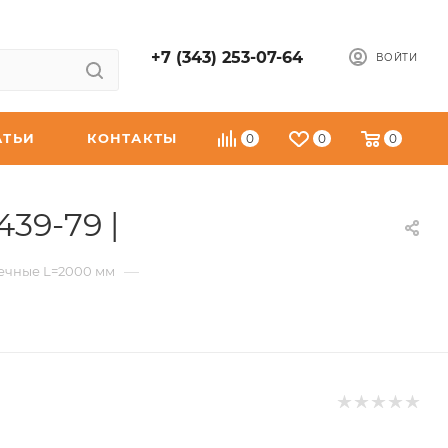
+7 (343) 253-07-64
ВОЙТИ
АТЬИ
КОНТАКТЫ
0
0
0
39-79 |
—
ечные L=2000 мм