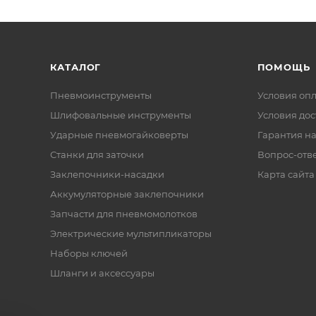
КАТАЛОГ
ПОМОЩЬ
Пневмоинструменты
Условия оп
Шлифовальные инструменты
Условия дос
Ударные пневмогайковерты
Гарантия на
Станки для заточки
Вопрос-отв
Заклепочники-насадки
Карта сайта
Аккумуляторные заклепочники
Запчасти для пневмомолотков
Электрические мультипликаторы
Наборы ключей
Шланги и аксессуары