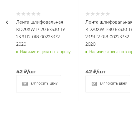
Лента шлифовальная
Лента шлифовальна
KD20XW P120 6х330 ТУ
KD20XW P80 6х330 Т
23.91.12-018-00223332-
23.91.12-018-00223332-
2020
2020
у
Наличие и цена по запросу
Наличие и цена по зап
42
₽
/шт
42
₽
/шт
ЗАПРОСИТЬ ЦЕНУ
ЗАПРОСИТЬ ЦЕНУ