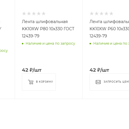
я
Лента шлифовальная
Лента шлифоваль
У
KK10XW P80 10х330 ГОСТ
KK10XW P60 10х33
12439-79
12439-79
Наличие и цена по запросу
Наличие и цена по 
росу
42
₽
/шт
42
₽
/шт
В КОРЗИНУ
ЗАПРОСИТЬ ЦЕН