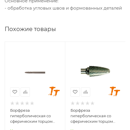
Основное применение:
- обработка угловых швов и формованных деталей
Похожие товары
Диаметр головки, мм
Диаметр головки, мм
3
4
Диаметр хвостовика,
Диаметр хвостовика,
мм
мм
3
3
Длина головки, мм
Длина головки, мм
14
13
Длина хвостовика,
Длина хвостовика,
мм
мм
Борфреза
Борфреза
24
38
гиперболическая со
гиперболическая со
Материал
Материал
сферическим торцом
сферическим торцом
обрабатываемый
обрабатываемый
F0314-M03
F0413-M03