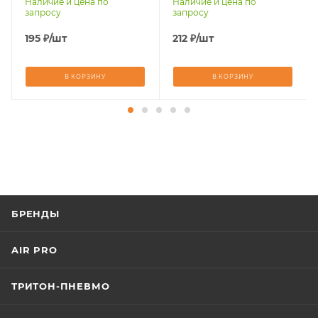
Наличие и цена по
Наличие и цена по
стали, чугуны,
стали, чугуны,
запросу
запросу
титан, латунь,
титан, латунь,
бронза, медь
бронза, медь
195
₽
/шт
212
₽
/шт
В КОРЗИНУ
В КОРЗИНУ
БРЕНДЫ
AIR PRO
ТРИТОН-ПНЕВМО