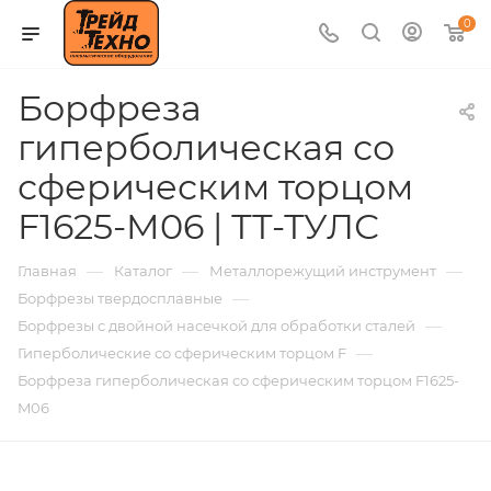
0
Борфреза
гиперболическая со
сферическим торцом
F1625-M06 | ТТ-ТУЛС
—
—
—
Главная
Каталог
Металлорежущий инструмент
—
Борфрезы твердосплавные
—
Борфрезы с двойной насечкой для обработки сталей
—
Гиперболические со сферическим торцом F
Борфреза гиперболическая со сферическим торцом F1625-
M06