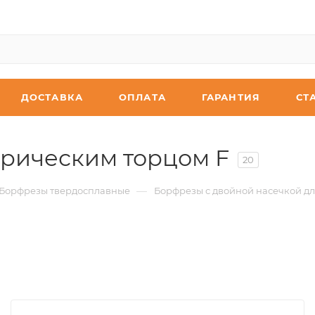
ДОСТАВКА
ОПЛАТА
ГАРАНТИЯ
СТ
ерическим торцом F
20
—
Борфрезы твердосплавные
Борфрезы с двойной насечкой дл