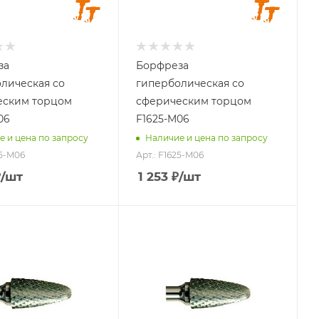
25
остовика,
Длина хвостовика,
мм
45
за
Борфреза
л
Материал
лическая со
гиперболическая со
ываемый
обрабатываемый
еским торцом
сферическим торцом
угуны,
стали, чугуны,
атунь,
титан, латунь,
06
F1625-M06
 медь
бронза, медь
е и цена по запросу
Наличие и цена по запросу
25-M06
Арт.: F1625-M06
₽
/шт
1 253
₽
/шт
головки,
Диаметр головки,
мм
25
хвостовика,
Диаметр хвостовика,
мм
6