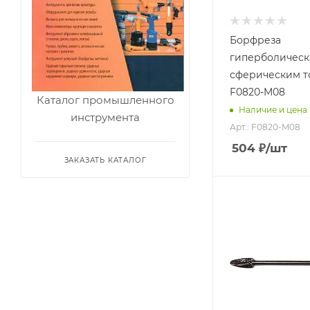
мм
45
Борфреза
Материал
гиперболическ
обрабатываемый
сферическим 
стали, чугуны,
титан, латунь,
F0820-M08
Каталог промышленного
бронза, медь
Наличие и цена
инструмента
Арт.: F0820-M08
504
₽
/шт
ЗАКАЗАТЬ КАТАЛОГ
Диаметр головки,
мм
12
Диаметр хвостови
мм
6
Длина головки, м