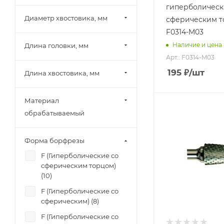
гиперболическ
обрабатываемый
Диаметр хвостовика, мм
сферическим 
стали, чугуны,
титан, латунь,
F0314-M03
бронза, медь
Наличие и цена
Длина головки, мм
Арт.: F0314-M03
195
₽
/шт
Длина хвостовика, мм
Материал
Диаметр головки,
обрабатываемый
мм
4
Форма борфрезы
Диаметр хвостови
мм
F (Гиперболические со
3
сферическим торцом)
(
10
)
Длина головки, м
13
F (Гиперболические со
сферическим) (
8
)
Длина хвостовика
мм
F (Гиперболические со