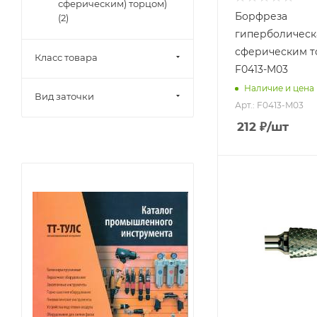
38
сферическим) торцом)
Борфреза
(
2
)
Материал
гиперболическ
обрабатываемый
сферическим 
стали, чугуны,
Класс товара
титан, латунь,
F0413-M03
бронза, медь
Наличие и цена
Вид заточки
Арт.: F0413-M03
212
₽
/шт
Диаметр головки,
мм
8
Диаметр хвостови
мм
8
Длина головки, м
20
Длина хвостовика