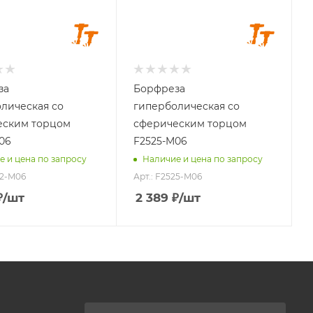
ловки, мм
Длина головки, мм
25
остовика,
Длина хвостовика,
мм
45
за
Борфреза
л
Материал
лическая со
гиперболическая со
ываемый
обрабатываемый
еским торцом
сферическим торцом
угуны,
стали, чугуны,
атунь,
титан, латунь,
06
F2525-M06
 медь
бронза, медь
е и цена по запросу
Наличие и цена по запросу
32-M06
Арт.: F2525-M06
₽
/шт
2 389
₽
/шт