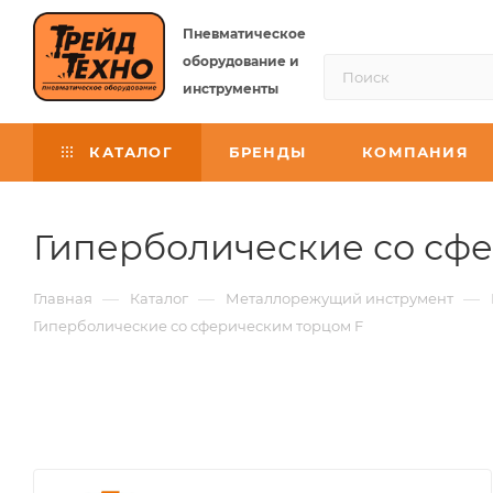
Пневматическое
оборудование и
инструменты
КАТАЛОГ
БРЕНДЫ
КОМПАНИЯ
Гиперболические со сф
—
—
—
Главная
Каталог
Металлорежущий инструмент
Гиперболические со сферическим торцом F