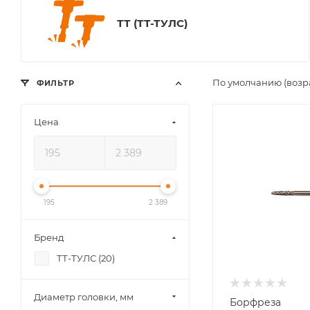
ТТ (ТТ-ТУЛС)
По умолчанию (возр
ФИЛЬТР
Цена
Диаметр головки,
мм
3
Диаметр хвостови
мм
3
195
2 389
Длина головки, м
Бренд
14
ТТ-ТУЛС (
20
)
Длина хвостовика
мм
24
Диаметр головки, мм
Борфреза
Материал