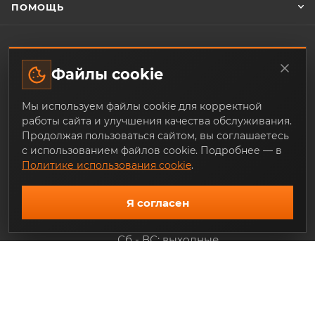
ПОМОЩЬ
ЗАКАЗАТЬ ОБРАТНЫЙ ЗВОНОК
Файлы cookie
Мы используем файлы cookie для корректной
+7 (343) 253-07-64
работы сайта и улучшения качества обслуживания.
Продолжая пользоваться сайтом, вы соглашаетесь
mail@trade-techno.ru
с использованием файлов cookie. Подробнее — в
Политике использования cookie
.
г. Екатеринбург, ул. Ангарская, 77-
119
Я согласен
График работы:
Пн - Пт: 9.00 - 18.00
Сб - ВС: выходные