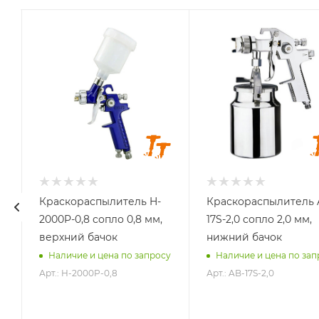
Вместимость
Вместимость
бачка, л
бачка, л
0,125
1,0
Расход воздуха, л/
Расход воздуха, л/
мин
мин
85-142
230-300
Размер сопла, мм
Размер сопла, мм
0,8
2,0
Система
Система
распыления
распыления
HVLP
HVLP
Краскораспылитель H-
Краскораспылитель 
2000P-0,8 сопло 0,8 мм,
17S-2,0 сопло 2,0 мм,
Тип подачи ЛКМ
Тип подачи ЛКМ
верхний бачок
нижний бачок
верхний бачок
нижний бачок
у
Наличие и цена по запросу
Наличие и цена по зап
Арт.: H-2000P-0,8
Арт.: AB-17S-2,0