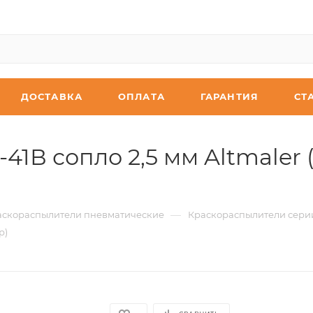
ДОСТАВКА
ОПЛАТА
ГАРАНТИЯ
СТ
1В сопло 2,5 мм Altmaler (
—
аскораспылители пневматические
Краскораспылители сери
р)