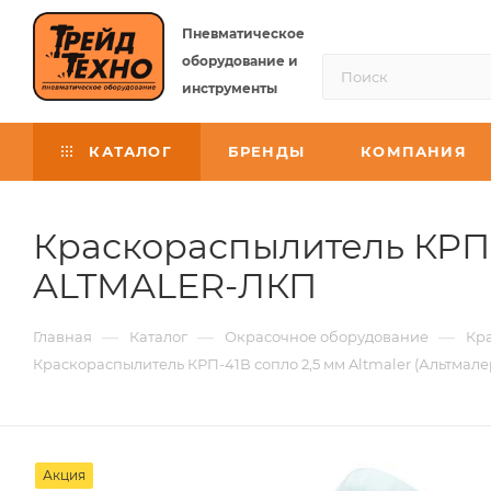
Пневматическое
оборудование и
инструменты
КАТАЛОГ
БРЕНДЫ
КОМПАНИЯ
Краскораспылитель КРП-4
ALTMALER-ЛКП
—
—
—
Главная
Каталог
Окрасочное оборудование
Кр
Краскораспылитель КРП-41В сопло 2,5 мм Altmaler (Альтмале
Акция