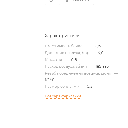
СРАВНИТЬ
Характеристики
Вместимость бачка, л
—
0,6
Давление воздуха, бар
—
4,0
Масса, кг
—
0,8
Расход воздуха, л/мин
—
185-335
Резьба соединения воздуха, дюйм
—
M1/4"
Размер сопла, мм
—
2,5
Все характеристики