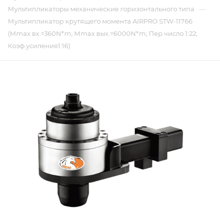
—
Мультипликаторы механические горизонтального типа
Мультипликатор крутящего момента AIRPRO STW-11766
(Мmax вх.=360N*m; Мmax вых.=6000N*m; Пер.число 1:22;
Коэф.усиления1:16)