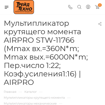
0
Мультипликатор
крутящего момента
AIRPRO STW-11766
(Мmax вх.=360N*m;
Мmax вых.=6000N*m;
Пер.число 1:22;
Коэф.усиления1:16) |
AIRPRO
—
—
Главная
Каталог
—
Мультипликаторы крутящего момента
—
Мультипликаторы механические