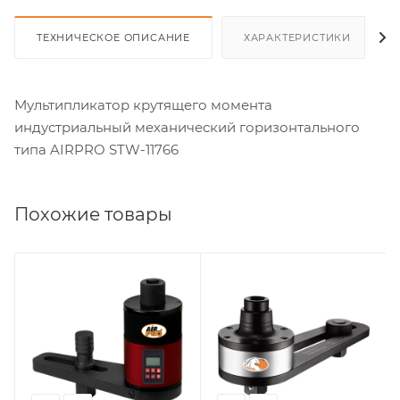
ТЕХНИЧЕСКОЕ ОПИСАНИЕ
ХАРАКТЕРИСТИКИ
Мультипликатор крутящего момента
индустриальный механический горизонтального
типа AIRPRO STW-11766
Похожие товары
Квадрат выходной,
Квадрат выходной,
дюйм
дюйм
3/4"
M3/4"
Момент затяжки max,
Коэффициент
Нм
усиления
1500
1:3,8