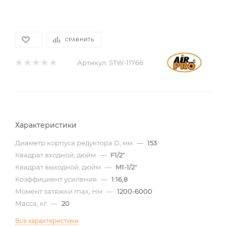
СРАВНИТЬ
Артикул:
STW-11766
Характеристики
Диаметр корпуса редуктора D, мм
—
153
Квадрат входной, дюйм
—
F1/2"
Квадрат выходной, дюйм
—
M1-1/2"
Коэффициент усиления
—
1:16,8
Момент затяжки max, Нм
—
1200-6000
Масса, кг
—
20
Все характеристики