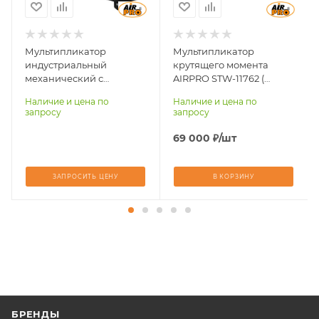
Момент затяжки max,
Нм
300-1500
Мультипликатор
Мультипликатор
индустриальный
крутящего момента
механический с
AIRPRO STW-11762 (
электронной
Мmax вх.=395N*m; Мmax
Наличие и цена по
Наличие и цена по
настройкой момента
вых.=1500N*m;
запросу
запросу
AIRPRO STW-338DG
Пер.число 1:4,3;
Коэф.усиления1:3,8)
69 000
₽
/шт
ЗАПРОСИТЬ ЦЕНУ
В КОРЗИНУ
БРЕНДЫ