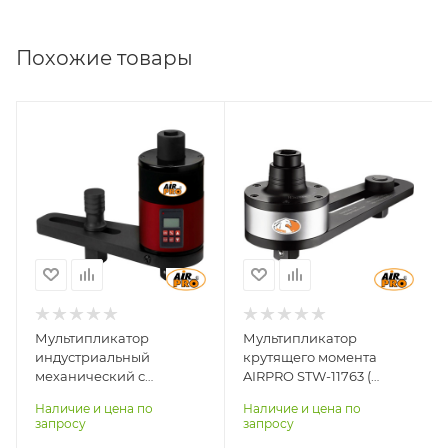
Похожие товары
Квадрат выходной,
Квадрат выходной,
дюйм
дюйм
1"
M1"
Момент затяжки max,
Коэффициент
Нм
усиления
2000
1:12
Момент затяжки max,
Нм
600-2700
Мультипликатор
Мультипликатор
индустриальный
крутящего момента
механический с
AIRPRO STW-11763 (
электронной
Мmax вх.=215N*m; Мmax
Наличие и цена по
Наличие и цена по
настройкой момента
вых.=2700N*m;
запросу
запросу
AIRPRO STW-339DG
Пер.число 1:16;