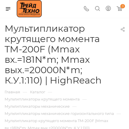
0
Мультипликатор
крутящего момента
TM-200F (Мmax
вх.=181N*m; Мmax
вых.=20000N*m;
К.У.1:110) | HighReach
—
—
Главная
Каталог
—
Мультипликаторы крутящего момента
—
Мультипликаторы механические
—
Мультипликаторы механические горизонтального типа
Мультипликатор крутящего момента TM-200F (Мmax
вх.=181N*m; Мmax вых.=20000N*m; К.У.1:110)