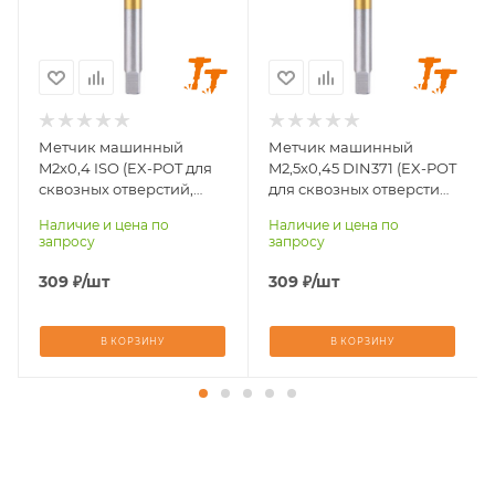
отверстия под
отверстия под
резьбу, мм
резьбу, мм
1,6
2,0
Размер хвостовика,
Размер хвостовика,
мм
мм
2,5х2,0
2,8х2,1
Метчик машинный
Метчик машинный
M2х0,4 ISO (EX-POT для
M2,5х0,45 DIN371 (EX-POT
Размер резьбы
Размер резьбы
сквозных отверстий,
для сквозных отверстий,
метчика
метчика
покрытие TiN)
покрытие TiN)
M2х0,4
M2,5х0,45
Наличие и цена по
Наличие и цена по
запросу
запросу
Стандарт резьбы
Стандарт резьбы
метрическая
метрическая
309
₽
/шт
309
₽
/шт
Стандарт хвостовика
Стандарт хвостовика
ISO
DIN371
В КОРЗИНУ
В КОРЗИНУ
Назначение нарезки
Назначение нарезки
сквозные
сквозные
отверстия
отверстия