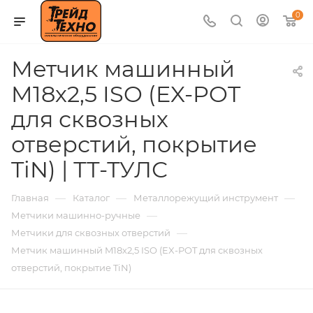
0
Метчик машинный
M18х2,5 ISO (EX-POT
для сквозных
отверстий, покрытие
TiN) | ТТ-ТУЛС
—
—
—
Главная
Каталог
Металлорежущий инструмент
—
Метчики машинно-ручные
—
Метчики для сквозных отверстий
Метчик машинный M18х2,5 ISO (EX-POT для сквозных
отверстий, покрытие TiN)