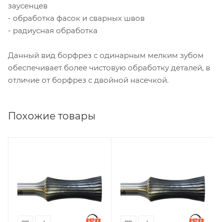
заусенцев
- обработка фасок и сварных швов
- радиусная обработка
Данный вид борфрез с одинарным мелким зубом
обеспечивает более чистовую обработку деталей, в
отличие от борфрез с двойной насечкой.
Похожие товары
Диаметр головки, мм
Диаметр головки, мм
6
10
Диаметр хвостовика,
Диаметр хвостовика,
мм
мм
6
6
Длина головки, мм
Длина головки, мм
10
20