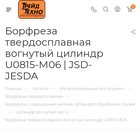
0
Борфреза
твердосплавная
вогнутый цилиндр
U0815-M06 | JSD-
JESDA
—
—
—
Главная
Каталог
Металлорежущий инструмент
—
Борфрезы твердосплавные
Борфрезы с одинарным мелким зубом для обработки сталей
—
—
Цилиндр вогнутый тип U
Борфреза твердосплавная вогнутый цилиндр U0815-M06