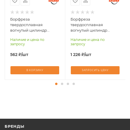
Борфреза
Борфреза
твердосплавная
твердосплавная
вогнутый цилиндр
вогнутый цилиндр
U0610-M06
U1020-M06
Наличие и цена по
Наличие и цена по
запросу
запросу
562
₽
/шт
1 226
₽
/шт
В КОРЗИНУ
ЗАПРОСИТЬ ЦЕНУ
БРЕНДЫ