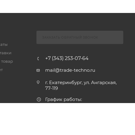
ЗАКАЗАТЬ ОБРАТНЫЙ ЗВОНОК
латы
тавки
+7 (343) 253-07-64
 товар
ет
mail@trade-techno.ru
г. Екатеринбург, ул. Ангарская,
77-119
График работы:
Пн - Пт: 9.00 - 18.00
Сб - ВС: выходные