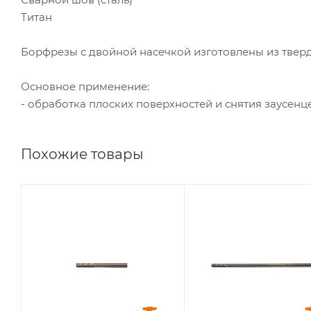
Титан
Борфрезы с двойной насечкой изготовлены из тверд
Основное применение:
- обработка плоских поверхностей и снятия заусенц
Похожие товары
Диаметр головки,
Диаметр головки,
мм
мм
3
3
Диаметр
Диаметр
хвостовика, мм
хвостовика, мм
3
3
Длина головки,
Длина головки,