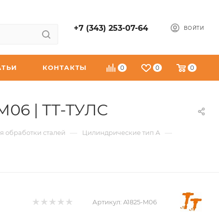
+7 (343) 253-07-64
ВОЙТИ
АТЬИ
КОНТАКТЫ
0
0
0
06 | ТТ-ТУЛС
—
—
я обработки сталей
Цилиндрические тип А
Артикул:
A1825-M06