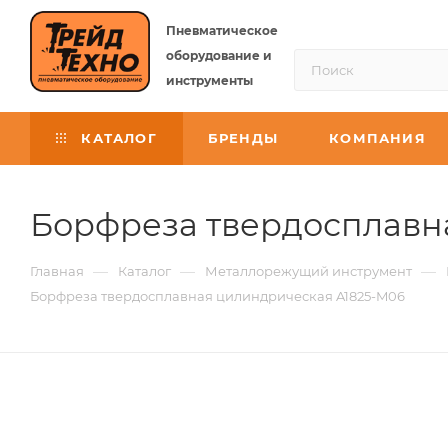
Пневматическое
оборудование и
инструменты
КАТАЛОГ
БРЕНДЫ
КОМПАНИЯ
Борфреза твердосплавна
—
—
—
Главная
Каталог
Металлорежущий инструмент
Борфреза твердосплавная цилиндрическая A1825-M06