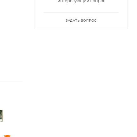
интересующий вопрос
ЗАДАТЬ ВОПРОС
Диаметр головки,
Диаметр головки,
мм
мм
5
6
Диаметр
Диаметр
хвостовика, мм
хвостовика, мм
3
6
Длина головки,
Длина головки,