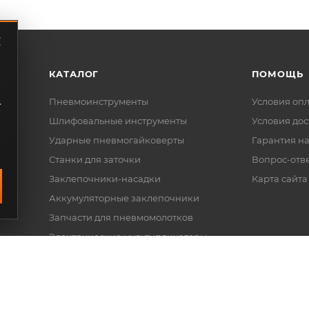
КАТАЛОГ
ПОМОЩЬ
.
Пневмоинструменты
Условия оп
Шлифовальные инструменты
Условия дос
Ударные пневмогайковерты
Гарантия на
Станки для заточки
Вопрос-отв
Заклепочники-насадки
Карта сайта
Аккумуляторные заклепочники
Запчасти для пневмомолотков
Электрические мультипликаторы
Наборы ключей
Шланги и аксессуары