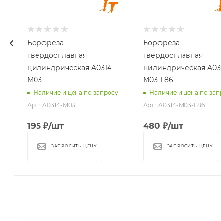
мм
мм
14
14
Длина
Длина
хвостовика, мм
хвостовика, мм
Борфреза
Борфреза
25
86
твердосплавная
твердосплавная
Материал
Материал
цилиндрическая A0314-
цилиндрическая A03
обрабатываемый
обрабатываемый
M03
M03-L86
стали, чугуны,
стали, чугуны,
у
Наличие и цена по запросу
Наличие и цена по зап
титан, латунь,
титан, латунь,
Арт.: A0314-M03
Арт.: A0314-M03-L86
бронза, медь
бронза, медь
195
₽
/шт
480
₽
/шт
ЗАПРОСИТЬ ЦЕНУ
ЗАПРОСИТЬ ЦЕНУ