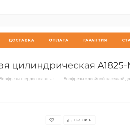
ДОСТАВКА
ОПЛАТА
ГАРАНТИЯ
СТ
я цилиндрическая A1825-M
—
Борфрезы твердосплавные
Борфрезы с двойной насечкой дл
СРАВНИТЬ