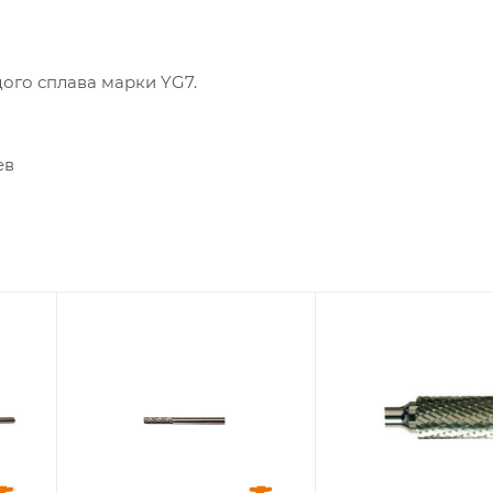
ого сплава марки YG7.
ев
Диаметр головки,
Диаметр головки,
мм
мм
3
4
Диаметр
Диаметр
хвостовика, мм
хвостовика, мм
3
3
Длина головки,
Длина головки,