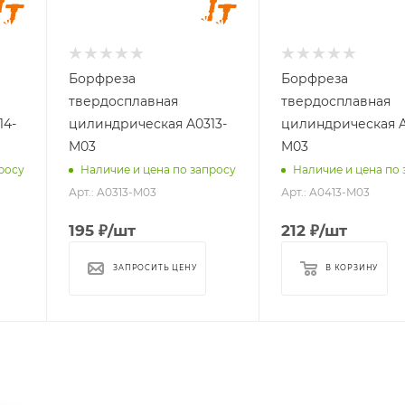
мм
мм
13
13
Длина
Длина
хвостовика, мм
хвостовика, мм
Борфреза
Борфреза
25
38
твердосплавная
твердосплавная
Материал
Материал
14-
цилиндрическая A0313-
цилиндрическая A
обрабатываемый
обрабатываемый
M03
M03
стали, чугуны,
стали, чугуны,
росу
Наличие и цена по запросу
Наличие и цена по 
титан, латунь,
титан, латунь,
Арт.: A0313-M03
Арт.: A0413-M03
бронза, медь
бронза, медь
195
₽
/шт
212
₽
/шт
ЗАПРОСИТЬ ЦЕНУ
В КОРЗИНУ