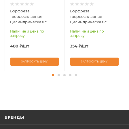
Длина хвостовика,
Длина хвостовика,
мм
мм
Борфреза
Борфреза
86
61
твердосплавная
твердосплавная
Материал
Материал
цилиндрическая с
цилиндрическая с
обрабатываемый
обрабатываемый
торцовыми зубьями
торцовыми зубьями
Наличие и цена по
Наличие и цена по
стали, чугуны,
стали, чугуны,
B0314-M03-L86
B0314-M03-L61
запросу
запросу
титан, латунь,
титан, латунь,
бронза, медь
бронза, медь
480
₽
/шт
354
₽
/шт
ЗАПРОСИТЬ ЦЕНУ
ЗАПРОСИТЬ ЦЕНУ
БРЕНДЫ