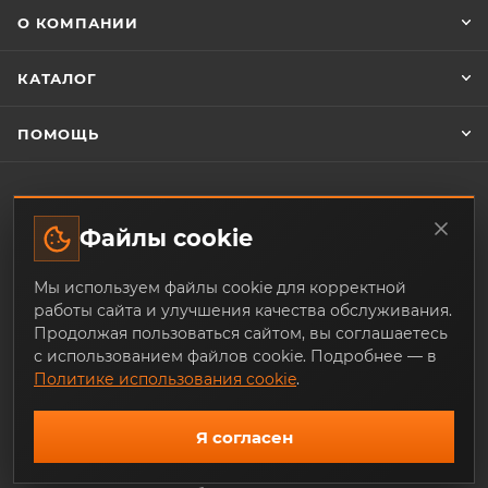
О КОМПАНИИ
КАТАЛОГ
ПОМОЩЬ
ЗАКАЗАТЬ ОБРАТНЫЙ ЗВОНОК
Файлы cookie
Мы используем файлы cookie для корректной
+7 (343) 253-07-64
работы сайта и улучшения качества обслуживания.
Продолжая пользоваться сайтом, вы соглашаетесь
mail@trade-techno.ru
с использованием файлов cookie. Подробнее — в
Политике использования cookie
.
г. Екатеринбург, ул. Ангарская, 77-
119
Я согласен
График работы:
Пн - Пт: 9.00 - 18.00