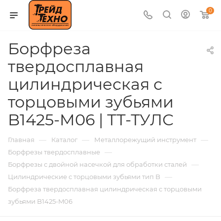
0
Борфреза
твердосплавная
цилиндрическая с
торцовыми зубьями
B1425-M06 | ТТ-ТУЛС
—
—
—
Главная
Каталог
Металлорежущий инструмент
—
Борфрезы твердосплавные
—
Борфрезы с двойной насечкой для обработки сталей
—
Цилиндрические с торцовыми зубьями тип B
Борфреза твердосплавная цилиндрическая с торцовыми
зубьями B1425-M06