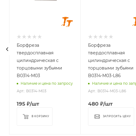
хвостовика, мм
хвостовика, мм
3
3
Длина головки,
Длина головки,
мм
мм
14
14
Длина
Длина
хвостовика, мм
хвостовика, мм
Борфреза
Борфреза
24
86
твердосплавная
твердосплавная
Материал
Материал
цилиндрическая с
цилиндрическая с
обрабатываемый
обрабатываемый
торцовыми зубьями
торцовыми зубьями
стали, чугуны,
стали, чугуны,
B0314-M03
B0314-M03-L86
титан, латунь,
титан, латунь,
у
Наличие и цена по запросу
Наличие и цена по зап
бронза, медь
бронза, медь
Арт.: B0314-M03
Арт.: B0314-M03-L86
195
₽
/шт
480
₽
/шт
В КОРЗИНУ
ЗАПРОСИТЬ ЦЕНУ