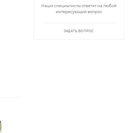
Наши специалисты ответят на любой
интересующий вопрос
ЗАДАТЬ ВОПРОС
Диаметр головки,
Диаметр головки,
мм
мм
6
10
Диаметр
Диаметр