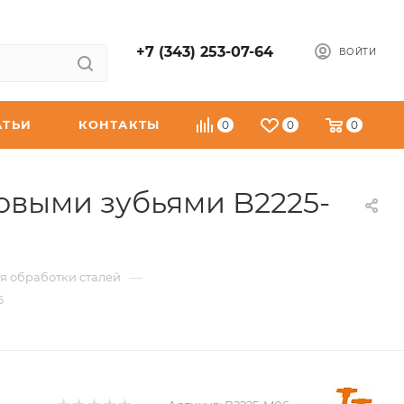
+7 (343) 253-07-64
ВОЙТИ
АТЬИ
КОНТАКТЫ
0
0
0
овыми зубьями B2225-
—
я обработки сталей
6