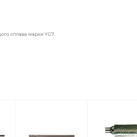
ого сплава марки YG7.
Диаметр головки,
Диаметр головки,
мм
мм
3
3
Диаметр
Диаметр