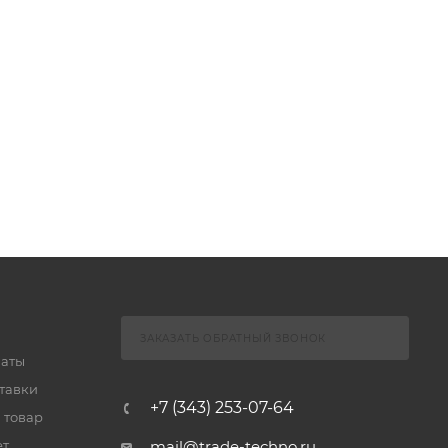
ЗАКАЗАТЬ ОБРАТНЫЙ ЗВОНОК
латы
тавки
+7 (343) 253-07-64
 товар
ет
mail@trade-techno.ru