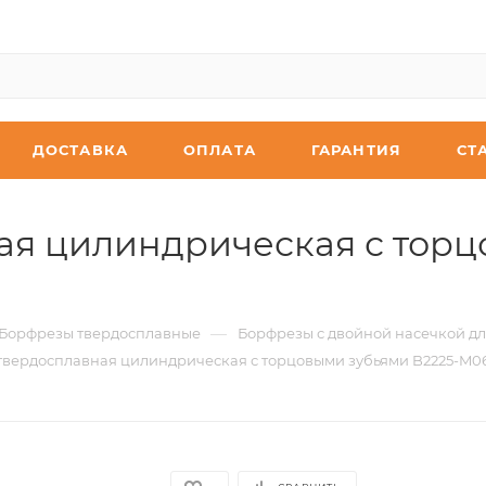
ДОСТАВКА
ОПЛАТА
ГАРАНТИЯ
СТ
я цилиндрическая с торц
—
Борфрезы твердосплавные
Борфрезы с двойной насечкой дл
твердосплавная цилиндрическая с торцовыми зубьями B2225-M0