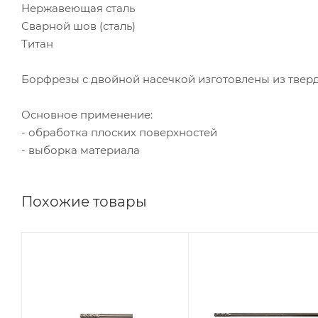
Нержавеющая сталь
Сварной шов (сталь)
Титан
Борфрезы с двойной насечкой изготовлены из тверд
Основное применение:
- обработка плоских поверхностей
- выборка материала
Похожие товары
Диаметр головки,
Диаметр головки,
мм
мм
3
3
Диаметр
Диаметр