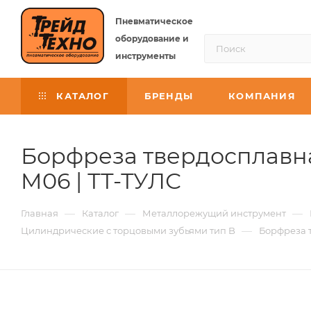
Пневматическое
оборудование и
инструменты
КАТАЛОГ
БРЕНДЫ
КОМПАНИЯ
Борфреза твердосплавна
M06 | ТТ-ТУЛС
—
—
—
Главная
Каталог
Металлорежущий инструмент
—
Цилиндрические с торцовыми зубьями тип B
Борфреза 