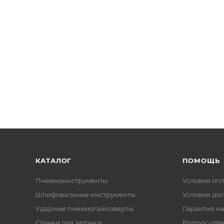
КАТАЛОГ
ПОМОЩЬ
Пневмоинструменты
Условия оп
Шлифовальные инструменты
Условия дос
Ударные пневмогайковерты
Гарантия на
Станки для заточки
Вопрос-отв