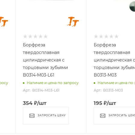
хвостовика, мм
хвостовика, мм
3
3
Длина головки,
Длина головки,
мм
мм
14
13
Длина
Длина
хвостовика, мм
хвостовика, мм
Борфреза
Борфреза
61
25
твердосплавная
твердосплавная
Материал
Материал
цилиндрическая с
цилиндрическая 
обрабатываемый
обрабатываемый
торцовыми зубьями
торцовыми зубья
стали, чугуны,
стали, чугуны,
B0314-M03-L61
B0313-M03
титан, латунь,
титан, латунь,
росу
Наличие и цена по запросу
Наличие и цена по 
бронза, медь
бронза, медь
Арт.: B0314-M03-L61
Арт.: B0313-M03
354
₽
/шт
195
₽
/шт
ЗАПРОСИТЬ ЦЕНУ
ЗАПРОСИТЬ ЦЕН