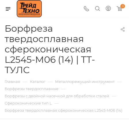
0
Борфреза
твердосплавная
сфероконическая
L2545-M06 (14) | ТТ-
ТУЛС
—
—
—
Главная
Каталог
Металлорежущий инструмент
—
Борфрезы твердосплавные
—
Борфрезы с двойной насечкой для обработки сталей
—
Сфероконические тип L
Борфреза твердосплавная сфероконическая L2545-M06 (14)