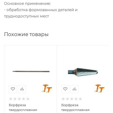
Основное применение:
- обработка формованных деталей и
труднодоступных мест
Похожие товары
Диаметр головки, мм
Диаметр головки, мм
3
4
Диаметр хвостовика,
Диаметр хвостовика,
мм
мм
3
3
Длина головки, мм
Длина головки, мм
14
13
Длина хвостовика,
Длина хвостовика,
мм
мм
Борфреза
Борфреза
86
38
твердосплавная
твердосплавная