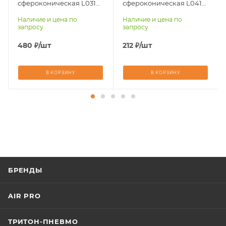
Материал
Материал
сфероконическая L0314-
сфероконическая L0413-
обрабатываемый
обрабатываемый
M03-L86
M03 (8)
Наличие и цена по
Наличие и цена по
стали, чугуны,
стали, чугуны,
запросу
запросу
титан, латунь,
титан, латунь,
бронза, медь
бронза, медь
480
₽
/шт
212
₽
/шт
В КОРЗИНУ
В КОРЗИНУ
БРЕНДЫ
AIR PRO
ТРИТОН-ПНЕВМО