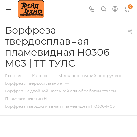
0
Борфреза
твердосплавная
пламевидная H0306-
M03 | ТТ-ТУЛС
—
—
—
Главная
Каталог
Металлорежущий инструмент
—
Борфрезы твердосплавные
—
Борфрезы с двойной насечкой для обработки сталей
—
Пламевидные тип H
Борфреза твердосплавная пламевидная H0306-M03