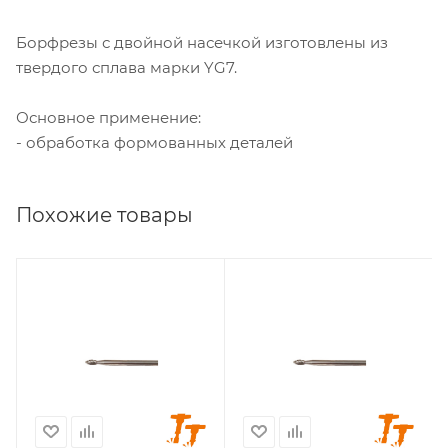
Борфрезы с двойной насечкой изготовлены из
твердого сплава марки YG7.
Основное применение:
- обработка формованных деталей
Похожие товары
Диаметр головки, мм
Диаметр головки, мм
3
4
Диаметр хвостовика,
Диаметр хвостовика,
мм
мм
3
3
Длина головки, мм
Длина головки, мм
7
13