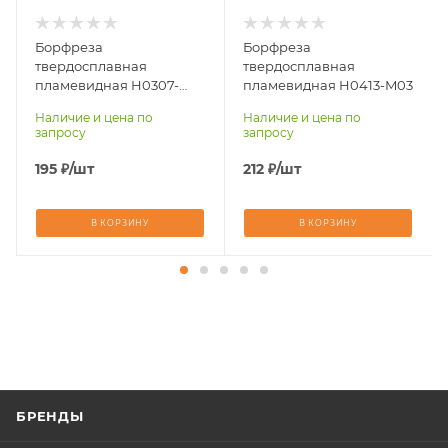
Длина хвостовика,
Длина хвостовика,
мм
мм
Борфреза
Борфреза
25
38
твердосплавная
твердосплавная
Материал
Материал
пламевидная H0307-
пламевидная H0413-M03
обрабатываемый
обрабатываемый
M03
Наличие и цена по
Наличие и цена по
стали, чугуны,
стали, чугуны,
запросу
запросу
титан, латунь,
титан, латунь,
бронза, медь
бронза, медь
195
₽
/шт
212
₽
/шт
В КОРЗИНУ
В КОРЗИНУ
БРЕНДЫ