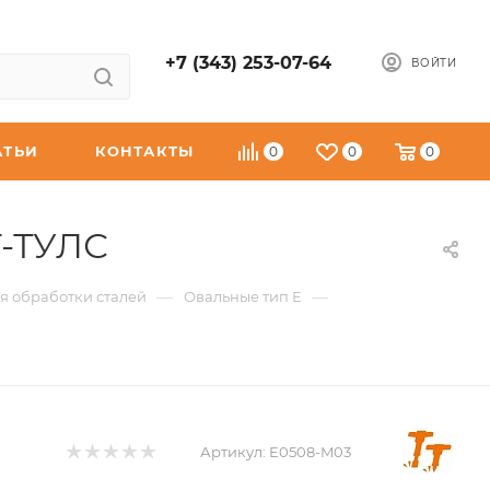
+7 (343) 253-07-64
ВОЙТИ
АТЬИ
КОНТАКТЫ
0
0
0
Т-ТУЛС
—
—
я обработки сталей
Овальные тип E
Артикул:
E0508-M03