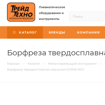
Пневматическое
оборудование и
инструменты
КАТАЛОГ
БРЕНДЫ
КОМПАНИЯ
Борфреза твердосплавна
—
—
—
Главная
Каталог
Металлорежущий инструмент
Борфреза твердосплавная овальная E0508-M03