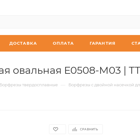
ДОСТАВКА
ОПЛАТА
ГАРАНТИЯ
СТ
я овальная E0508-M03 | Т
—
Борфрезы твердосплавные
Борфрезы с двойной насечкой дл
СРАВНИТЬ