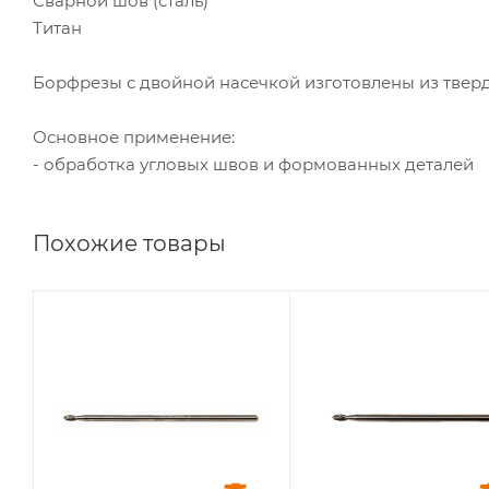
Сварной шов (сталь)
Титан
Борфрезы с двойной насечкой изготовлены из тверд
Основное применение:
- обработка угловых швов и формованных деталей
Похожие товары
Диаметр головки,
Диаметр головки,
мм
мм
3
3
Диаметр
Диаметр
хвостовика, мм
хвостовика, мм
3
3
Длина головки,
Длина головки,