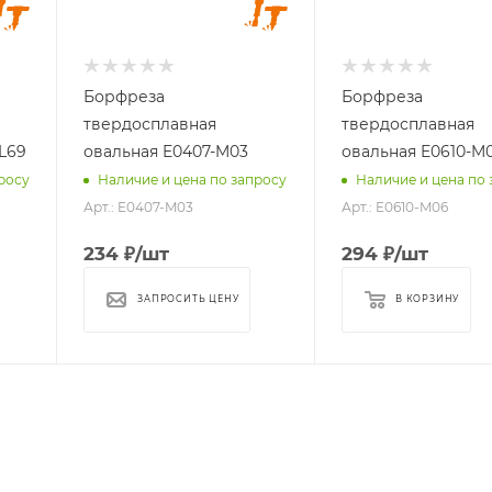
мм
мм
7
10
Длина
Длина
хвостовика, мм
хвостовика, мм
Борфреза
Борфреза
38
45
твердосплавная
твердосплавная
Материал
Материал
L69
овальная E0407-M03
овальная E0610-M
обрабатываемый
обрабатываемый
росу
Наличие и цена по запросу
Наличие и цена по 
стали, чугуны,
стали, чугуны,
Арт.: E0407-M03
Арт.: E0610-M06
титан, латунь,
титан, латунь,
бронза, медь
бронза, медь
234
₽
/шт
294
₽
/шт
ЗАПРОСИТЬ ЦЕНУ
В КОРЗИНУ