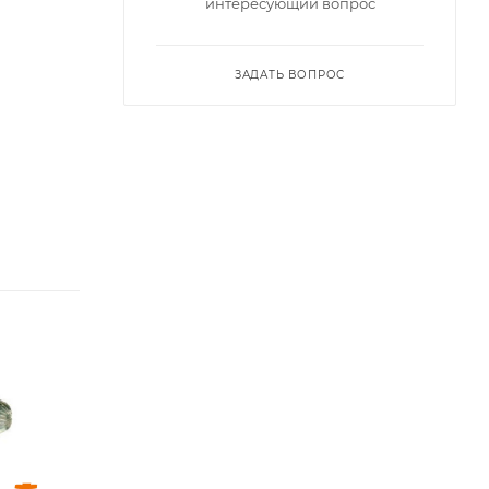
интересующий вопрос
ЗАДАТЬ ВОПРОС
Диаметр головки,
Диаметр головки,
мм
мм
8
12
Диаметр
Диаметр
хвостовика, мм
хвостовика, мм
6
6
Длина головки,
Длина головки,