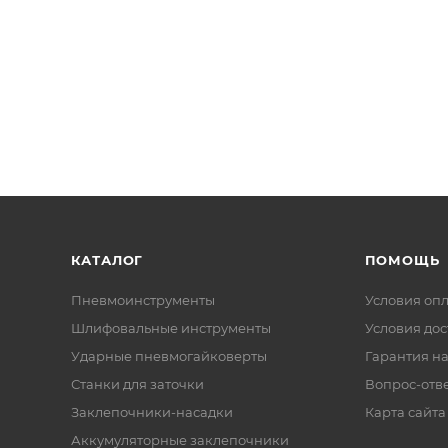
КАТАЛОГ
ПОМОЩЬ
Пневмоинструменты
Условия оп
Шлифовальные инструменты
Условия дос
Ударные пневмогайковерты
Гарантия на
Станки для заточки
Вопрос-отв
Заклепочники-насадки
Карта сайта
Аккумуляторные заклепочники