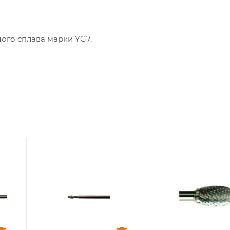
ого сплава марки YG7.
Диаметр головки,
Диаметр головки,
мм
мм
4
6
Диаметр
Диаметр
хвостовика, мм
хвостовика, мм
3
6
Длина головки,
Длина головки,