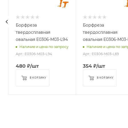
мм
мм
6
6
Длина
Длина
хвостовика, мм
хвостовика, мм
Борфреза
Борфреза
94
69
твердосплавная
твердосплавная
Материал
Материал
овальная E0306-M03-L94
овальная E0306-M03-
обрабатываемый
обрабатываемый
у
Наличие и цена по запросу
Наличие и цена по зап
стали, чугуны,
стали, чугуны,
Арт.: E0306-M03-L94
Арт.: E0306-M03-L69
титан, латунь,
титан, латунь,
бронза, медь
бронза, медь
480
₽
/шт
354
₽
/шт
В КОРЗИНУ
В КОРЗИНУ