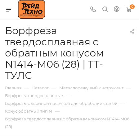
0
Борфреза
твердосплавная с
обратным конусом
N1414-M06 (28) | ТТ-
ТУЛС
—
—
—
Главная
Каталог
Металлорежущий инструмент
—
Борфрезы твердосплавные
—
Борфрезы с двойной насечкой для обработки сталей
—
Конус обратный тип N
Борфреза твердосплавная с обратным конусом N1414-M06
(28)