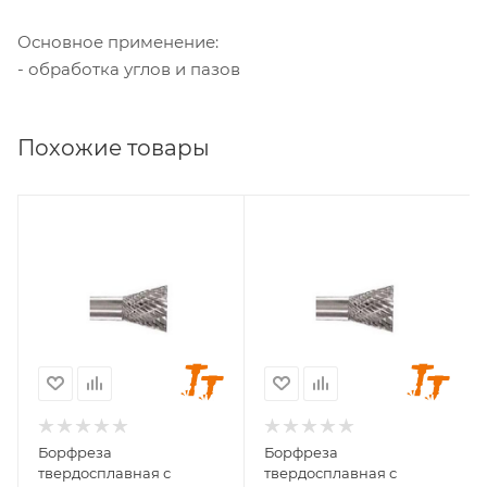
Основное применение:
- обработка углов и пазов
Похожие товары
Диаметр головки, мм
Диаметр головки, мм
3
4
Диаметр хвостовика,
Диаметр хвостовика,
мм
мм
3
3
Длина головки, мм
Длина головки, мм
4
5
Длина хвостовика,
Длина хвостовика,
мм
мм
Борфреза
Борфреза
34
38
твердосплавная с
твердосплавная с