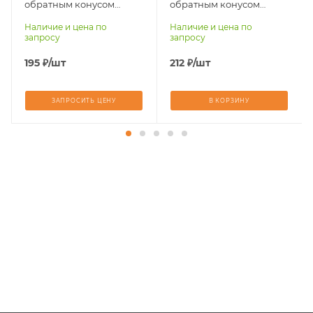
Материал
Материал
обратным конусом
обратным конусом
обрабатываемый
обрабатываемый
N0304-M03 (10)
N0405-M03 (10)
Наличие и цена по
Наличие и цена по
стали, чугуны,
стали, чугуны,
запросу
запросу
титан, латунь,
титан, латунь,
бронза, медь
бронза, медь
195
₽
/шт
212
₽
/шт
ЗАПРОСИТЬ ЦЕНУ
В КОРЗИНУ