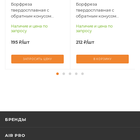
Борфреза
Борфреза
34
38
твердосплавная с
твердосплавная с
Материал
Материал
обратным конусом
обратным конусом
обрабатываемый
обрабатываемый
N0304-M03 (10)
N0405-M03 (10)
Наличие и цена по
Наличие и цена по
стали, чугуны,
стали, чугуны,
запросу
запросу
титан, латунь,
титан, латунь,
бронза, медь
бронза, медь
195
₽
/шт
212
₽
/шт
ЗАПРОСИТЬ ЦЕНУ
В КОРЗИНУ
БРЕНДЫ
AIR PRO