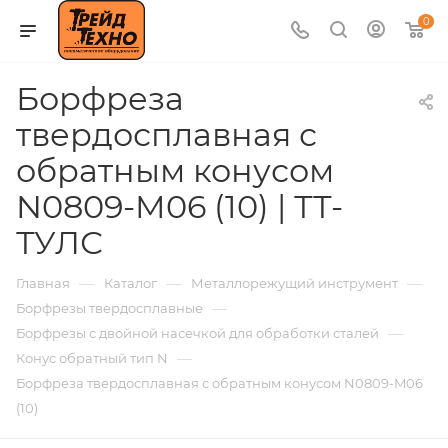
0
Борфреза
твердосплавная с
обратным конусом
N0809-M06 (10) | ТТ-
ТУЛС
—
—
—
Главная
Каталог
Металлорежущий инструмент
—
Борфрезы твердосплавные
—
Борфрезы с двойной насечкой для обработки сталей
—
Конус обратный тип N
Борфреза твердосплавная с обратным конусом N0809-M06
(10)