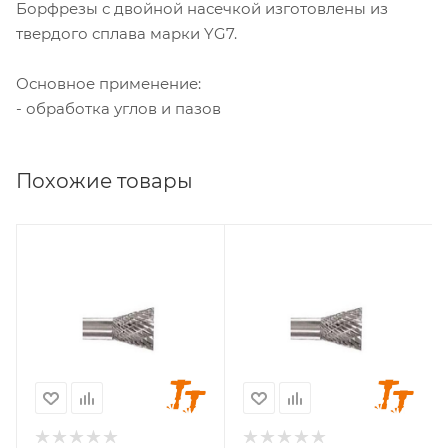
Борфрезы с двойной насечкой изготовлены из
твердого сплава марки YG7.
Основное применение:
- обработка углов и пазов
Похожие товары
Диаметр головки, мм
Диаметр головки, мм
3
4
Диаметр хвостовика,
Диаметр хвостовика,
мм
мм
3
3
Длина головки, мм
Длина головки, мм
4
5
Длина хвостовика,
Длина хвостовика,
мм
мм