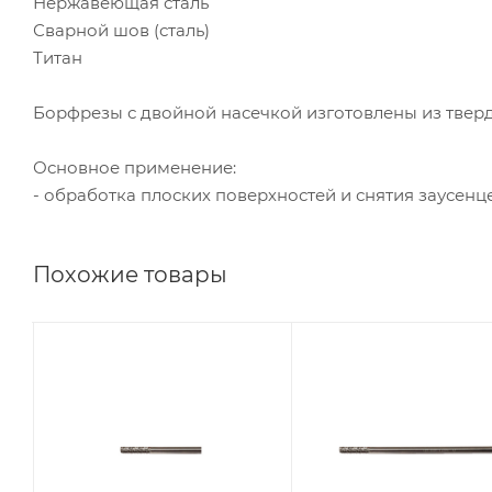
Нержавеющая сталь
Сварной шов (сталь)
Титан
Борфрезы с двойной насечкой изготовлены из тверд
Основное применение:
- обработка плоских поверхностей и снятия заусенц
Похожие товары
Диаметр головки,
Диаметр головки,
мм
мм
3
3
Диаметр
Диаметр
хвостовика, мм
хвостовика, мм
3
3