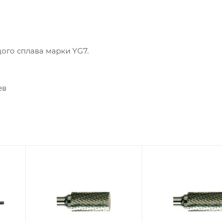
ого сплава марки YG7.
ев
Диаметр головки,
Диаметр головки,
мм
мм
4
5
Диаметр
Диаметр
хвостовика, мм
хвостовика, мм
3
3