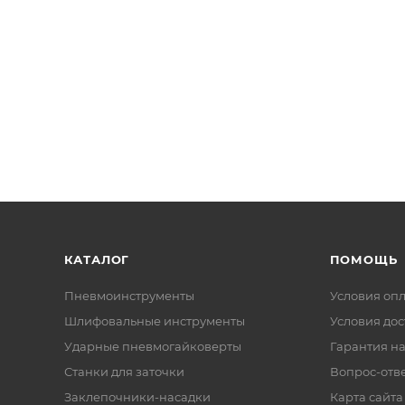
КАТАЛОГ
ПОМОЩЬ
Пневмоинструменты
Условия оп
Шлифовальные инструменты
Условия дос
Ударные пневмогайковерты
Гарантия на
Станки для заточки
Вопрос-отв
Заклепочники-насадки
Карта сайта