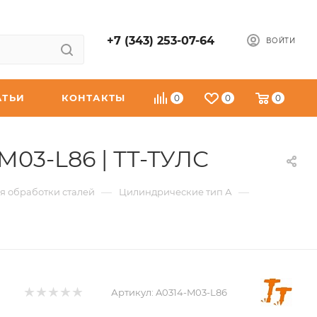
+7 (343) 253-07-64
ВОЙТИ
АТЬИ
КОНТАКТЫ
0
0
0
03-L86 | ТТ-ТУЛС
—
—
я обработки сталей
Цилиндрические тип А
Артикул:
A0314-M03-L86