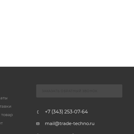
ЗАКАЗАТЬ ОБРАТНЫЙ ЗВОНОК
латы
тавки
+7 (343) 253-07-64
 товар
ет
mail@trade-techno.ru