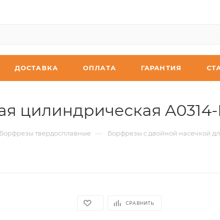
ДОСТАВКА
ОПЛАТА
ГАРАНТИЯ
СТ
я цилиндрическая A0314-M
—
Борфрезы твердосплавные
Борфрезы с двойной насечкой дл
СРАВНИТЬ