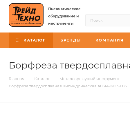
Пневматическое
оборудование и
инструменты
КАТАЛОГ
БРЕНДЫ
КОМПАНИЯ
Борфреза твердосплавна
—
—
—
Главная
Каталог
Металлорежущий инструмент
Борфреза твердосплавная цилиндрическая A0314-M03-L86