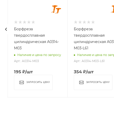
Длина головки,
Длина головки,
мм
мм
14
14
Длина
Длина
хвостовика, мм
хвостовика, мм
Борфреза
Борфреза
25
61
твердосплавная
твердосплавная
Материал
Материал
цилиндрическая A0314-
цилиндрическая A03
обрабатываемый
обрабатываемый
M03
M03-L61
стали, чугуны,
стали, чугуны,
у
Наличие и цена по запросу
Наличие и цена по зап
титан, латунь,
титан, латунь,
Арт.: A0314-M03
Арт.: A0314-M03-L61
бронза, медь
бронза, медь
195
₽
/шт
354
₽
/шт
ЗАПРОСИТЬ ЦЕНУ
ЗАПРОСИТЬ ЦЕНУ