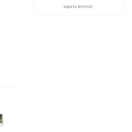
ЗАДАТЬ ВОПРОС
Диаметр головки,
Диаметр головки,
мм
мм
6
8
Диаметр
Диаметр
хвостовика, мм
хвостовика, мм
6
6