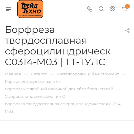
0
Борфреза
твердосплавная
сфероцилиндрическая
C0314-M03 | ТТ-ТУЛС
—
—
—
Главная
Каталог
Металлорежущий инструмент
—
Борфрезы твердосплавные
—
Борфрезы с двойной насечкой для обработки сталей
—
Сфероцилиндрические тип C
Борфреза твердосплавная сфероцилиндрическая C0314-
M03