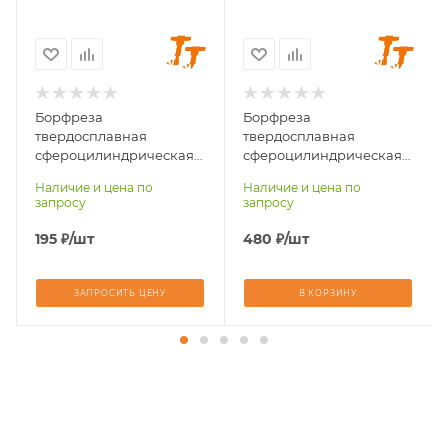
Длина головки, мм
Длина головки, мм
13
14
Длина хвостовика,
Длина хвостовика,
мм
мм
Борфреза
Борфреза
25
86
твердосплавная
твердосплавная
Материал
Материал
сфероцилиндрическая
сфероцилиндрическая
обрабатываемый
обрабатываемый
C0313-M03
C0314-M03-L86
Наличие и цена по
Наличие и цена по
стали, чугуны,
стали, чугуны,
запросу
запросу
титан, латунь,
титан, латунь,
бронза, медь
бронза, медь
195
₽
/шт
480
₽
/шт
ЗАПРОСИТЬ ЦЕНУ
В КОРЗИНУ