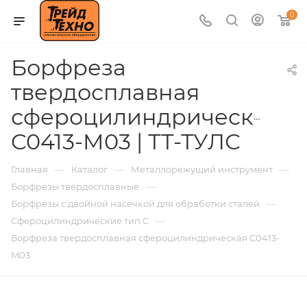
0
Борфреза
твердосплавная
сфероцилиндрическая
C0413-M03 | ТТ-ТУЛС
—
—
—
Главная
Каталог
Металлорежущий инструмент
—
Борфрезы твердосплавные
—
Борфрезы с двойной насечкой для обработки сталей
—
Сфероцилиндрические тип C
Борфреза твердосплавная сфероцилиндрическая C0413-
M03