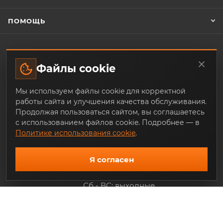
ПОМОЩЬ
ЗАКАЗАТЬ ОБРАТНЫЙ ЗВОНОК
Файлы cookie
Мы используем файлы cookie для корректной
+7 (343) 253-07-64
работы сайта и улучшения качества обслуживания.
Продолжая пользоваться сайтом, вы соглашаетесь
mail@trade-techno.ru
с использованием файлов cookie. Подробнее — в
Политике использования cookie
.
г. Екатеринбург, ул. Ангарская, 77-
119
Я согласен
График работы:
Пн - Пт: 9.00 - 18.00
Сб - ВС: выходные