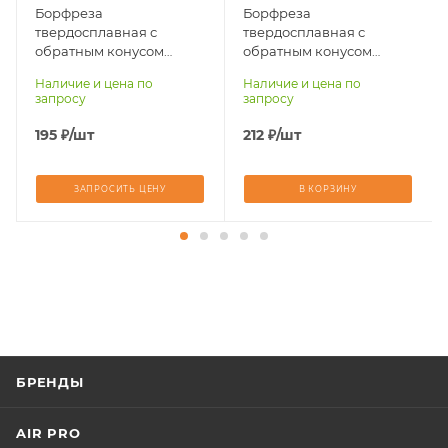
Борфреза
Борфреза
34
38
твердосплавная с
твердосплавная с
Материал
Материал
обратным конусом
обратным конусом
обрабатываемый
обрабатываемый
N0304-M03 (10)
N0405-M03 (10)
Наличие и цена по
Наличие и цена по
стали, чугуны,
стали, чугуны,
запросу
запросу
титан, латунь,
титан, латунь,
бронза, медь
бронза, медь
195
₽
/шт
212
₽
/шт
ЗАПРОСИТЬ ЦЕНУ
В КОРЗИНУ
БРЕНДЫ
AIR PRO