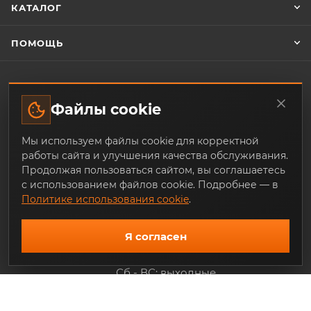
КАТАЛОГ
ПОМОЩЬ
ЗАКАЗАТЬ ОБРАТНЫЙ ЗВОНОК
Файлы cookie
Мы используем файлы cookie для корректной
+7 (343) 253-07-64
работы сайта и улучшения качества обслуживания.
Продолжая пользоваться сайтом, вы соглашаетесь
mail@trade-techno.ru
с использованием файлов cookie. Подробнее — в
Политике использования cookie
.
г. Екатеринбург, ул. Ангарская, 77-
119
Я согласен
График работы:
Пн - Пт: 9.00 - 18.00
Сб - ВС: выходные