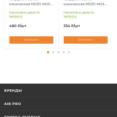
Материал
Материал
коническая M0311-M03-
коническая M0311-M03-
обрабатываемый
обрабатываемый
L89 (14)
L64 (14)
Наличие и цена по
Наличие и цена по
стали, чугуны,
стали, чугуны,
запросу
запросу
титан, латунь,
титан, латунь,
бронза, медь
бронза, медь
480
₽
/шт
354
₽
/шт
В КОРЗИНУ
В КОРЗИНУ
БРЕНДЫ
AIR PRO
ТРИТОН-ПНЕВМО