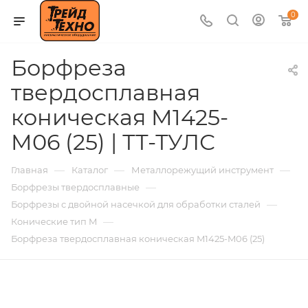
0
Борфреза
твердосплавная
коническая M1425-
M06 (25) | ТТ-ТУЛС
—
—
—
Главная
Каталог
Металлорежущий инструмент
—
Борфрезы твердосплавные
—
Борфрезы с двойной насечкой для обработки сталей
—
Конические тип M
Борфреза твердосплавная коническая M1425-M06 (25)