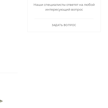
Наши специалисты ответят на любой
интересующий вопрос
ЗАДАТЬ ВОПРОС
Диаметр головки,
Диаметр головки,
мм
мм
8
12
Диаметр
Диаметр
хвостовика, мм
хвостовика, мм
6
6