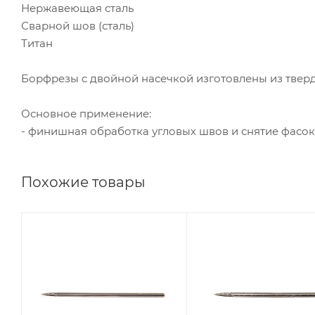
Нержавеющая сталь
Сварной шов (сталь)
Титан
Борфрезы с двойной насечкой изготовлены из тверд
Основное применение:
- финишная обработка угловых швов и снятие фасок
Похожие товары
Диаметр головки,
Диаметр головки,
мм
мм
3
3
Диаметр
Диаметр
хвостовика, мм
хвостовика, мм
3
3