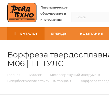
Пневматическое
оборудование и
инструменты
КАТАЛОГ
БРЕНДЫ
КОМПАНИЯ
Борфреза твердосплавна
M06 | ТТ-ТУЛС
—
—
—
Главная
Каталог
Металлорежущий инструмент
—
Гиперболические с точечным торцом G
Борфреза твердо