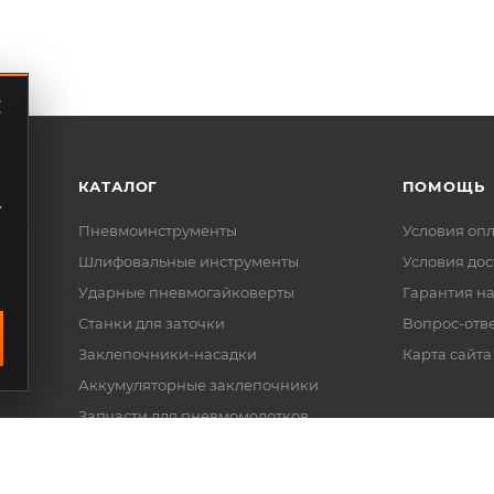
КАТАЛОГ
ПОМОЩЬ
.
Пневмоинструменты
Условия оп
Шлифовальные инструменты
Условия дос
Ударные пневмогайковерты
Гарантия на
Станки для заточки
Вопрос-отв
Заклепочники-насадки
Карта сайта
Аккумуляторные заклепочники
Запчасти для пневмомолотков
Электрические мультипликаторы
Наборы ключей