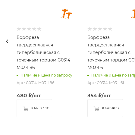
Длина головки,
Длина головки,
мм
мм
14
14
Длина
Длина
хвостовика, мм
хвостовика, мм
Борфреза
Борфреза
86
61
твердосплавная
твердосплавная
Материал
Материал
гиперболическая с
гиперболическая с
обрабатываемый
обрабатываемый
-
точечным торцом G0314-
точечным торцом G03
стали, чугуны,
стали, чугуны,
M03-L86
M03-L61
титан, латунь,
титан, латунь,
у
Наличие и цена по запросу
Наличие и цена по зап
бронза, медь
бронза, медь
Арт.: G0314-M03-L86
Арт.: G0314-M03-L61
480
₽
/шт
354
₽
/шт
В КОРЗИНУ
В КОРЗИНУ