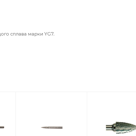
ого сплава марки YG7.
Диаметр головки,
Диаметр головки,
мм
мм
5
6
Диаметр
Диаметр
хвостовика, мм
хвостовика, мм
3
6