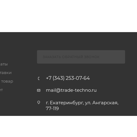
ЗАКАЗАТЬ ОБРАТНЫЙ ЗВОНОК
латы
тавки
+7 (343) 253-07-64
 товар
ет
mail@trade-techno.ru
г. Екатеринбург, ул. Ангарская,
77-119
График работы:
Пн - Пт: 9.00 - 18.00
Сб - ВС: выходные