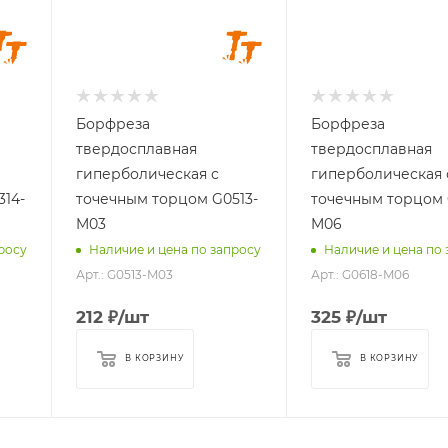
Длина головки,
Длина головки,
мм
мм
13
18
Длина
Длина
хвостовика, мм
хвостовика, мм
Борфреза
Борфреза
38
45
твердосплавная
твердосплавная
Материал
Материал
гиперболическая с
гиперболическая 
обрабатываемый
обрабатываемый
14-
точечным торцом G0513-
точечным торцом 
стали, чугуны,
стали, чугуны,
M03
M06
титан, латунь,
титан, латунь,
росу
Наличие и цена по запросу
Наличие и цена по 
бронза, медь
бронза, медь
Арт.: G0513-M03
Арт.: G0618-M06
212
₽
/шт
325
₽
/шт
В КОРЗИНУ
В КОРЗИНУ