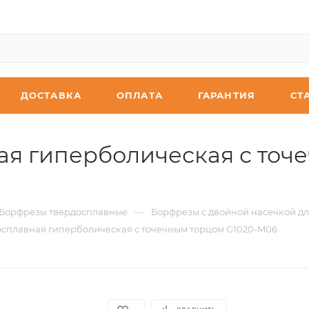
ДОСТАВКА
ОПЛАТА
ГАРАНТИЯ
СТ
я гиперболическая с точе
—
Борфрезы твердосплавные
Борфрезы с двойной насечкой дл
сплавная гиперболическая с точечным торцом G1020-M06