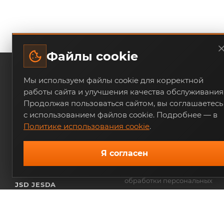
Файлы cookie
Мы используем файлы cookie для корректной
БРЕНДЫ
О КОМПАНИИ
работы сайта и улучшения качества обслуживания
Продолжая пользоваться сайтом, вы соглашаетесь
AIR PRO
Новости
с использованием файлов cookie. Подробнее — в
Отзывы
ТРИТОН-ПНЕВМО
Политике использования cookie
.
Контакты
ALTMALER-ЛКП
Реквизиты
Я согласен
Политика
ANTALYA MAKINA
конфиденциальности и
обработки персональных
JSD JESDA
данных
ИЗПИ